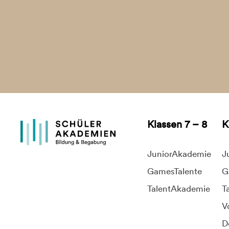
Klassen 7 – 8
K
JuniorAkademie
J
GamesTalente
G
TalentAkademie
T
V
D