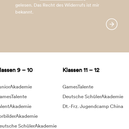
gelesen. Das Recht des Widerrufs ist mir
bekannt.
lassen 9 – 10
Klassen 11 – 12
uniorAkademie
GamesTalente
amesTalente
Deutsche SchülerAkademie
alentAkademie
Dt.-Frz. Jugendcamp China
orbilderAkademie
eutsche SchülerAkademie