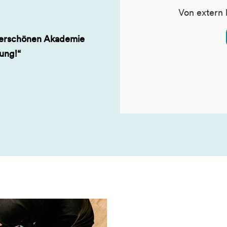
Von extern 
uperschönen Akademie
rung!“