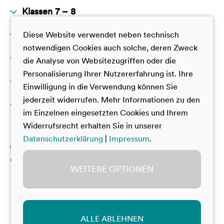
Klassen 7 – 8
Klassen 9 – 10
Diese Website verwendet neben technisch
JuniorAkademie
notwendigen Cookies auch solche, deren Zweck
GamesTalente
Klassen 11 – 12
JuniorAkademie
die Analyse von Websitezugriffen oder die
TalentAkademie
Personalisierung Ihrer Nutzererfahrung ist. Ihre
GamesTalente
Darüber hinaus
GamesTalente
Einwilligung in die Verwendung können Sie
TalentAkademie
Deutsche SchülerAkademie
jederzeit widerrufen. Mehr Informationen zu den
Über uns
SUPER YOU
VorbilderAkademie
im Einzelnen eingesetzten Cookies und Ihrem
Dt.-Frz. Jugendcamp China
Deutsche SchülerAkademie
Widerrufsrecht erhalten Sie in unserer
Mitwirken bei den Akademien
Datenschutzerklärung
|
Impressum
.
Dt.-Frz. Jugendcamp China
Materialien zum Download
Team Akademien
WEITERE OPTIONEN
Beirat
Bildung & Begabung
© Bildung & Begabung
Impressum
ALLE ABLEHNEN