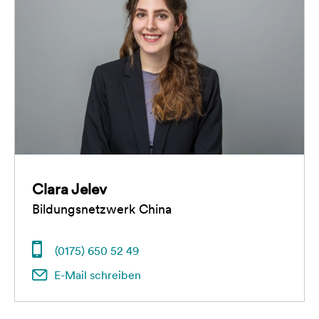
bis 14 Tage vor Beginn der Akademie eine
Bearbeitungsgebühr
von 50
€
erhoben.
Danach können wir bei einer Absage ohne
wichtigen Grund
die geleistete Eigenbeteiligung
nicht mehr erstatten.
Ein Rücktritt von der Teilnahme ist immer
schriftlich an Bildung & Begabung zu richten.
Sollten die Akademie oder ein Kurs unvorhergesehen
abgebrochen werden müssen (z.B. aufgrund eines
Clara Jelev
COVID-Ausbruchs), können die Kosten nicht mehr
Bildungsnetzwerk China
erstattet werden.
(0175) 650 52 49
E-Mail schreiben