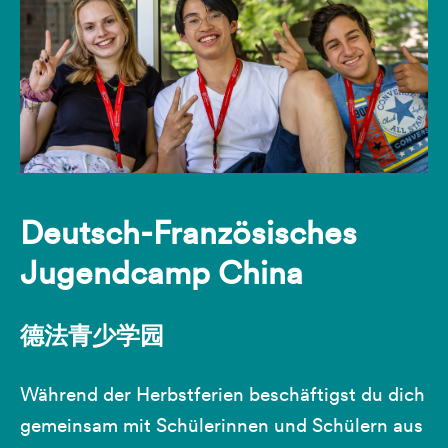
Deutsch-Französisches
Jugendcamp China
德法青少学园
Während der Herbstferien beschäftigst du dich
gemeinsam mit Schülerinnen und Schülern aus