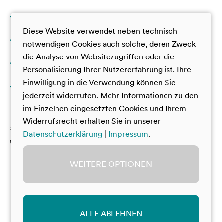
Klassen 9 – 10
JuniorAkademie
Diese Website verwendet neben technisch
GamesTalente
Klassen 11 – 12
JuniorAkademie
notwendigen Cookies auch solche, deren Zweck
TalentAkademie
die Analyse von Websitezugriffen oder die
GamesTalente
Darüber hinaus
GamesTalente
Personalisierung Ihrer Nutzererfahrung ist. Ihre
TalentAkademie
Deutsche SchülerAkademie
Einwilligung in die Verwendung können Sie
Über uns
SUPER YOU
VorbilderAkademie
jederzeit widerrufen. Mehr Informationen zu den
Dt.-Frz. Jugendcamp China
Deutsche SchülerAkademie
im Einzelnen eingesetzten Cookies und Ihrem
Mitwirken bei den Akademien
Widerrufsrecht erhalten Sie in unserer
Dt.-Frz. Jugendcamp China
Materialien zum Download
Datenschutzerklärung
|
Impressum
.
Team Akademien
Beirat
WEITERE OPTIONEN
Bildung & Begabung
© Bildung & Begabung
Impressum
Datenschutz
ALLE ABLEHNEN