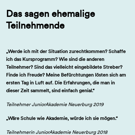
Höhe von 50 € erhoben,
Das sagen ehemalige
vom Termin des Vorbereitungstreffens bis zum
Teilnehmende
Beginn der Akademie eine Bearbeitungsgebühr in
Höhe von 200 € erhoben,
ab dem dem Beginn der Akademie die volle
Eigenbeteiligung in Höhe von 590 € erhoben.
„Werde ich mit der Situation zurechtkommen? Schaffe
ich das Kursprogramm? Wie sind die anderen
Ein Rücktritt von der Teilnahme muss schriftlich an die
Teilnehmer? Sind das vielleicht eingebildete Streber?
Geschäftsstelle der JuniorAkademie gesendet werden.
Finde ich Freude? Meine Befürchtungen lösten sich am
ersten Tag in Luft auf. Die Erfahrungen, die man in
Sollten die Akademie oder ein Kurs unvorhergesehen
dieser Zeit sammelt, sind einfach genial.“
abgebrochen werden müssen (z.B. aufgrund eines
COVID-Ausbruchs), können die Kosten nicht mehr
Teilnehmer JuniorAkademie Neuerburg 2019
erstattet werden.
„Wäre Schule wie Akademie, würde ich sie mögen.“
Teilnehmerin JuniorAkademie Neuerburg 2018