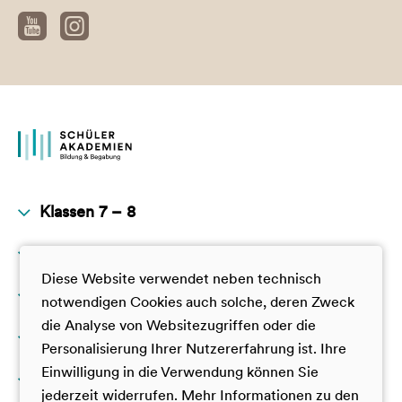
Klassen 7 – 8
Klassen 9 – 10
JuniorAkademie
Diese Website verwendet neben technisch
GamesTalente
Klassen 11 – 12
JuniorAkademie
notwendigen Cookies auch solche, deren Zweck
TalentAkademie
die Analyse von Websitezugriffen oder die
GamesTalente
Darüber hinaus
GamesTalente
Personalisierung Ihrer Nutzererfahrung ist. Ihre
TalentAkademie
Deutsche SchülerAkademie
Einwilligung in die Verwendung können Sie
Über uns
SUPER YOU
VorbilderAkademie
jederzeit widerrufen. Mehr Informationen zu den
Dt.-Frz. Jugendcamp China