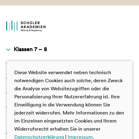
Klassen 7 – 8
Klassen 9 – 10
JuniorAkademie
Diese Website verwendet neben technisch
GamesTalente
Klassen 11 – 12
JuniorAkademie
notwendigen Cookies auch solche, deren Zweck
TalentAkademie
die Analyse von Websitezugriffen oder die
GamesTalente
Darüber hinaus
GamesTalente
Personalisierung Ihrer Nutzererfahrung ist. Ihre
TalentAkademie
Deutsche SchülerAkademie
Einwilligung in die Verwendung können Sie
Über uns
SUPER YOU
VorbilderAkademie
jederzeit widerrufen. Mehr Informationen zu den
Dt.-Frz. Jugendcamp China
Deutsche SchülerAkademie
im Einzelnen eingesetzten Cookies und Ihrem
Mitwirken bei den Akademien
Widerrufsrecht erhalten Sie in unserer
Dt.-Frz. Jugendcamp China
Materialien zum Download
Datenschutzerklärung
|
Impressum
.