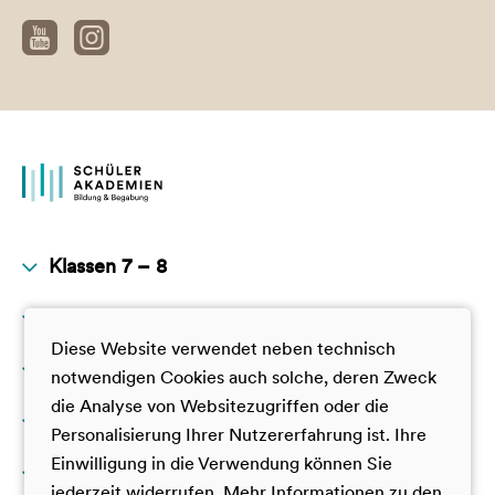
Klassen 7 – 8
Klassen 9 – 10
JuniorAkademie
Diese Website verwendet neben technisch
GamesTalente
Klassen 11 – 12
JuniorAkademie
notwendigen Cookies auch solche, deren Zweck
TalentAkademie
die Analyse von Websitezugriffen oder die
GamesTalente
Darüber hinaus
GamesTalente
Personalisierung Ihrer Nutzererfahrung ist. Ihre
TalentAkademie
Deutsche SchülerAkademie
Einwilligung in die Verwendung können Sie
Über uns
SUPER YOU
VorbilderAkademie
jederzeit widerrufen. Mehr Informationen zu den