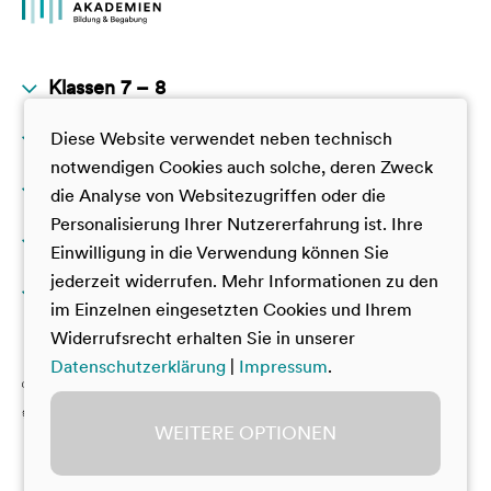
Klassen 7 – 8
Klassen 9 – 10
Diese Website verwendet neben technisch
JuniorAkademie
notwendigen Cookies auch solche, deren Zweck
GamesTalente
Klassen 11 – 12
JuniorAkademie
die Analyse von Websitezugriffen oder die
TalentAkademie
Personalisierung Ihrer Nutzererfahrung ist. Ihre
GamesTalente
Darüber hinaus
GamesTalente
Einwilligung in die Verwendung können Sie
TalentAkademie
Deutsche SchülerAkademie
jederzeit widerrufen. Mehr Informationen zu den
Über uns
SUPER YOU
VorbilderAkademie
im Einzelnen eingesetzten Cookies und Ihrem
Dt.-Frz. Jugendcamp China
Deutsche SchülerAkademie
Widerrufsrecht erhalten Sie in unserer
Mitwirken bei den Akademien
Datenschutzerklärung
|
Impressum
.
Dt.-Frz. Jugendcamp China
Materialien zum Download
Team Akademien
WEITERE OPTIONEN
Beirat