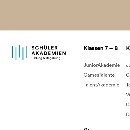
Klassen 7 – 8
K
JuniorAkademie
J
GamesTalente
G
TalentAkademie
T
V
D
D