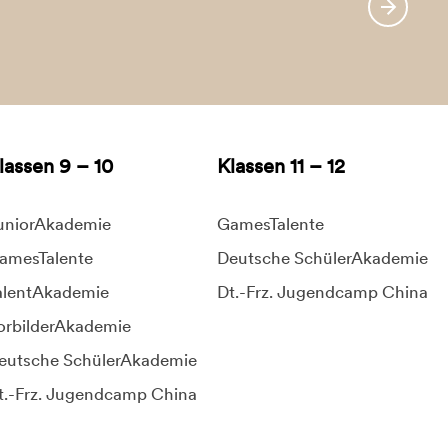
lassen 9 – 10
Klassen 11 – 12
uniorAkademie
GamesTalente
amesTalente
Deutsche SchülerAkademie
alentAkademie
Dt.-Frz. Jugendcamp China
orbilderAkademie
eutsche SchülerAkademie
t.-Frz. Jugendcamp China