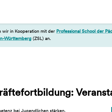
 wir in Kooperation mit der
Professional School der P
den-Württemberg
(ZSL) an.
ftefortbildung: Veranst
etenz bei Jugendlichen stärken.